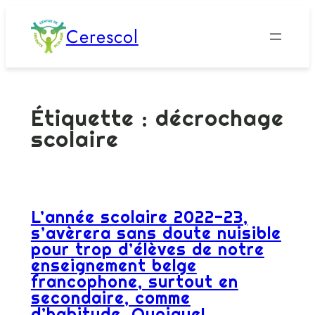
Aller
Cerescol
au
contenu
Étiquette :
décrochage
scolaire
L’année scolaire 2022-23,
s’avèrera sans doute nuisible
pour trop d’élèves de notre
enseignement belge
francophone, surtout en
secondaire, comme
d’habitude. Quoique!