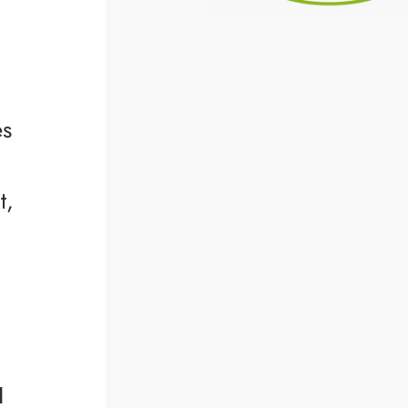
es
t,
1