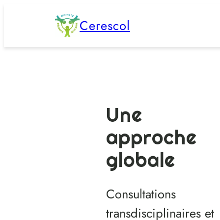
Aller
Cerescol
au
contenu
Une
approche
globale
Consultations
transdisciplinaires et