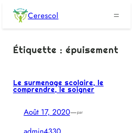
Aller
Cerescol
au
contenu
Étiquette :
épuisement
Le surmenage scolaire, le
comprendre, le soigner
Août 17, 2020
—
par
admin4330