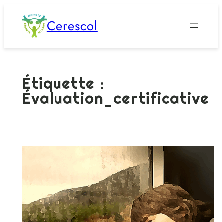
Aller
Cerescol
au
contenu
Étiquette :
Évaluation_certificative