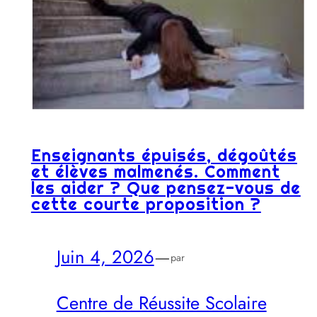
Enseignants épuisés, dégoûtés
et élèves malmenés. Comment
les aider ? Que pensez-vous de
cette courte proposition ?
Juin 4, 2026
—
par
Centre de Réussite Scolaire