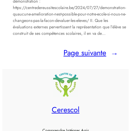
démonstration :
https://centredereussitescolaire.be/2024/07/27/demonstration-
quaucune-amelioration-nest-possible-pour-notre-ecole-si-nous-ne-
changeons-pas-la-facon-devaluer-les-eleves/ II. Que les
évaluations externes pervertissent la représentation que l’élève se
construit de ses compétences scolaires, il en va de…
Page suivante
→
Cerescol
Comprendre Intégrer Agir