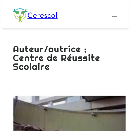
Aller
Cerescol
au
contenu
Auteur/autrice :
Centre de Réussite
Scolaire