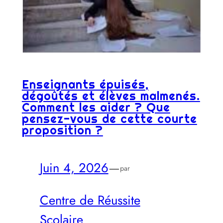
Enseignants épuisés,
dégoûtés et élèves malmenés.
Comment les aider ? Que
pensez-vous de cette courte
proposition ?
Juin 4, 2026
—
par
Centre de Réussite
Scolaire