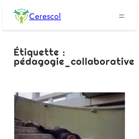
Aller
Cerescol
au
contenu
Étiquette :
pédagogie_collaborative