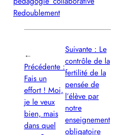
pédagogie_collaborative
Redoublement
Suivante :
Le
←
contrôle de la
Précédente :
fertilité de la
Fais un
pensée de
effort ! Moi,
l’élève par
je le veux
notre
bien, mais
enseignement
dans quel
obligatoire