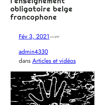
l’enseignement
obligatoire belge
francophone
Fév 3, 2021
—
par
admin4330
dans
Articles et vidéos