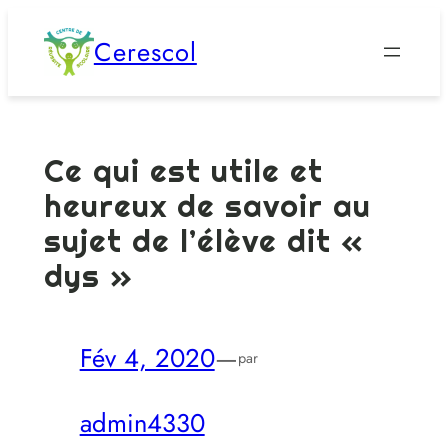
Aller
Cerescol
au
contenu
Ce qui est utile et
heureux de savoir au
sujet de l’élève dit «
dys »
Fév 4, 2020
—
par
admin4330